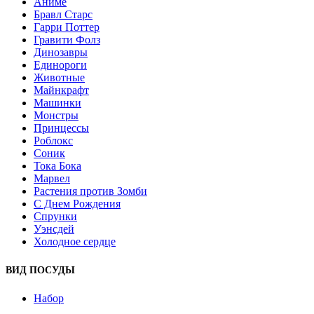
Аниме
Бравл Старс
Гарри Поттер
Гравити Фолз
Динозавры
Единороги
Животные
Майнкрафт
Машинки
Монстры
Принцессы
Роблокс
Соник
Тока Бока
Марвел
Растения против Зомби
С Днем Рождения
Спрунки
Уэнсдей
Холодное сердце
ВИД ПОСУДЫ
Набор