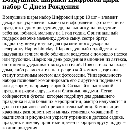
набор С Днем Рождения
Воздушные шары набор Цифровой цирк 10 шт – элемент
декора для украшения комнаты и оформления фотосессии на
праздник с днем рождения, др, на выписку, на рождение
ребенка, юбилей, малышу на 1 год годик. Оригинальный
подарок девочке мальчику, дочке сыну, сестре брату,
подростку, внуку внучке для праздничного декора на
вечеринку Happy birthday. Шар воздушный подойдет для
надувания гелием либо обычным воздухом с помощью насоса
или трубочки. Шарик на день рождения выполнен из латекса,
он отлично удерживает воздух и гелий. Повесьте их на входе
дома, либо разместите в центре детской комнаты, где они
станут отличным местом для фотосессии. Универсальность
набора позволяет комбинировать его с другими поделками
или декором, например с аркой. Создавайте настоящий
праздник рядом с друзьями и близкими людьми. Легко
собираются в букеты, которые подойдут для домашнего
праздника и для больших мероприятий, быстро надуваются и
долго сохраняют свой привлекательный вид. Композиция
красивых разноцветных и милых гелиевых украшений, с
надписями и рисунками украсят утренник в детском садике,
праздник в школе, приятный презент сюрприз другу подруге
ко дню рождения.