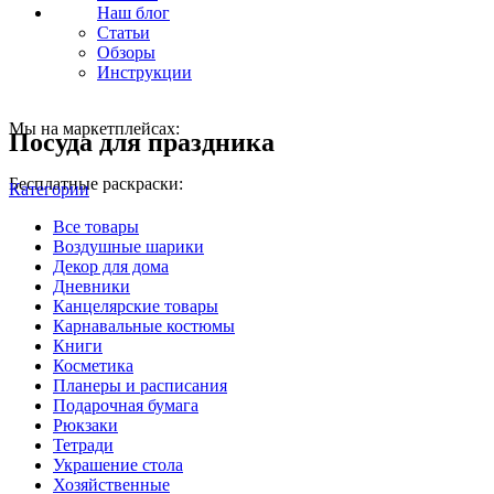
Наш блог
Статьи
Обзоры
Инструкции
Мы на маркетплейсах:
Посуда для праздника
Бесплатные раскраски:
Категории
Все
товары
Воздушные шарики
Декор для дома
Дневники
Канцелярские товары
Карнавальные костюмы
Книги
Косметика
Планеры и расписания
Подарочная бумага
Рюкзаки
Тетради
Украшение стола
Хозяйственные