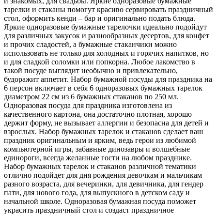
и знакомых, для свадьбы. Яркие одноразовые бумажные
тарелки и стаканы помогут красиво сервировать праздничный
стол, оформить кенди – бар и оригинально подать блюда.
Яркие одноразовые бумажные тарелочки идеально подойдут
для различных закусок и разнообразных десертов, для конфет
и прочих сладостей, а бумажные стаканчики можно
использовать не только для холодных и горячих напитков, но
и для сладкой соломки или попкорна. Любое лакомство в
такой посуде выглядит необычно и привлекательно,
будоражит аппетит. Набор бумажной посуды для праздника на
6 персон включает в себя 6 одноразовых бумажных тарелок
диаметром 22 см из 6 бумажных стаканов по 250 мл.
Одноразовая посуда для праздника изготовлена из
качественного картона, она достаточно плотная, хорошо
держит форму, не вызывает аллергии и безопасна для детей и
взрослых. Набор бумажных тарелок и стаканов сделает ваш
праздник оригинальным и ярким, ведь герои из любимой
компьютерной игры, забавные динозавры и волшебные
единороги, всегда желанные гости на любом празднике.
Набор бумажных тарелок и стаканов различной тематики
отлично подойдет для дня рождения девочкам и мальчикам
разного возраста, для вечеринки, для девичника, для гендер
пати, для нового года, для выпускного в детском саду и
начальной школе. Одноразовая бумажная посуда поможет
украсить праздничный стол и создаст праздничное