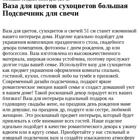
Ваза для цветов сухоцветов большая
Подсвечник для свечи
Ваза для цветов, сухоцветов и свечей 51 см станет изюминкой
вашего интерьера дома. Изделие идеально подойдет для
украшения композиции праздничного стола, свадебного
декора помещения, фотозоны с днем рождения, др или
фотосессии. Ваза изготовлена из высококачественного
материала, широкая основа устойчива, поэтому прослужит
долгие годы вашей семье. Используйте вазу для сухоцветов
как предмет украшения оформления комнаты спальни,
гостиной, кухни, столовой либо на тумбе в прихожей.
Современный дизайн подсвечника, подарит яркие
романтические эмоции вашей семье и создаст домашний уют
в вашем доме! Такой роскошный декор порадует всех ваших
близких! Ваза для интерьера идеальный подарок на
годовщину свадьбы жене, на праздник день рождения маме
или девушке, на праздник др, подруге или сестре, любимой
женщине. Это роскошный предмет интерьера, который будет
привлекать к себе внимание всех гостей. Наше изделие
идеально подойдет в качестве романтического декора к ужину
вдвоем или в кругу семьи. Приобретайте у нас стильный и
изящный подсвечник вазу и создайте изысканную атмосферу