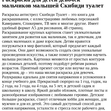
мальчиков малышей Скибиди туалет
Раскраска антистресс Скибиди Туалет – это книга для
раскрашивания, с иллюстрациями любимых персонажей
Камерамен, Спикермен, ТВ мен и многие другие. Имеет
удобный формат А5 для рисования, 48 страниц.
Раскрашивание крупных картинок станет увлекательным
занятием для развития как мальчикам, так и девочкам, для
самых маленьких и даже взрослым. Детям нравится
погружаться в мир фантазий, который предлагает каждый
рисунок. Они дают возможность создать свои уникальные
произведения искусства, а также помогут родителям научить
малыша рисовать. Картинки меняются от простых контуров
до сложных деталей, поэтому подойдут ребятам разных
возрастов. Приятный презент сестре или внучке на день
рождения, др – это наша милая раскраска для девочек.
Разукрашка идеальна для снятия напряжения и успокоения в
конце учебного дня. Прекрасный сюрприз на 1 год, годик, на
2 года, на 3 года, на 4 года, на 5 лет, в детский садик и
школьнику в школу. Яркий дизайн обложек, плотные листы и
разнообразные изображения с любимыми героями. Детские
большие раскраски, станут отличным хобби для женщин, для
мужчин и для их детей. Это самый доступный способ для
снятия напряжения, усталости и стресса после рабочего дня,