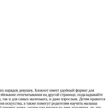
них нарядов девушек. Блокнот имеет удобный формат для
 избежание отпечатывания на другой странице, подкладывайте
, так и для самых маленьких, и даже взрослым. Детям нравится
ия искусства, а также помогут родителям научить малыша
презент дочке, сестре или внучке на день рождения, др, это