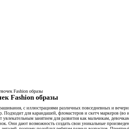
евочек Fashion образы
чек Fashion образы
аскрашивания, с иллюстрациями различных повседневных и вечер
р. Подходит для карандашей, фломастеров и скетч маркеров (во
т увлекательным занятием для развития как мальчикам, девочкам
нок. Они дают возможность создать свои уникальные произведен
деталей, поэтому подойдут ребятам разных возрастов. Приятный 