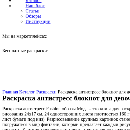
Каталог
Наш блог
Статьи
Обзоры
Инструкции
Мы на маркетплейсах:
Бесплатные раскраски:
Нажмите, чтобы увеличить
Главная
Каталог
Раскраски
Раскраска антистресс блокнот для д
Раскраска антистресс блокнот для дево
Раскраска антистресс Fashion образы Мода – это книга для р
рисования 24х17 см, 24 односторонних листа плотностью 160 г
лист бумаги под низ). Разрисовывание крупных картинок стане
погружаться в мир фантазий, который предлагает каждый рису
рисовать. Картинки меняются от простых контуров до сложных 