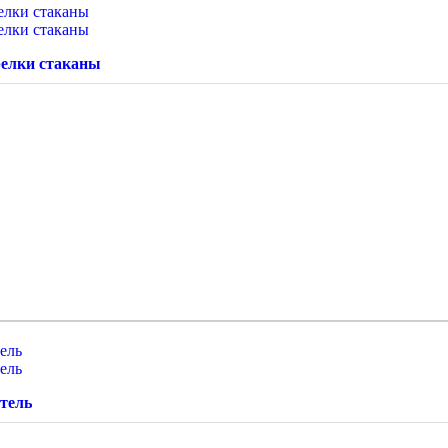
релки стаканы
тель