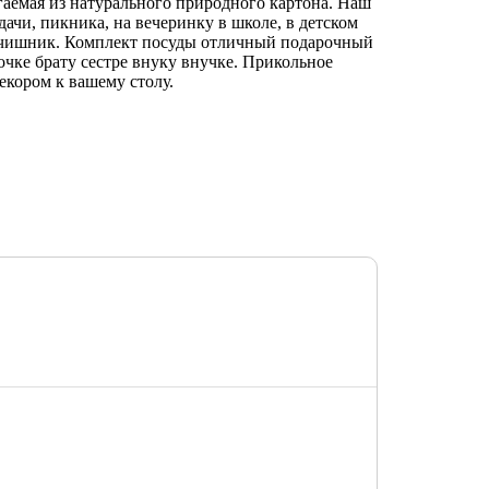
гаемая из натурального природного картона. Наш
дачи, пикника, на вечеринку в школе, в детском
льчишник. Комплект посуды отличный подарочный
очке брату сестре внуку внучке. Прикольное
екором к вашему столу.