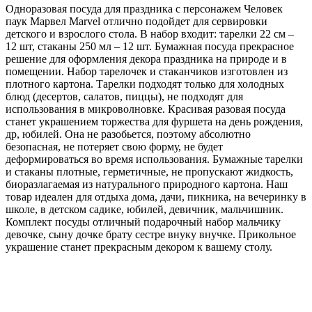
Одноразовая посуда для праздника с персонажем Человек
паук Марвел Marvel отлично подойдет для сервировки
детского и взрослого стола. В набор входит: тарелки 22 см –
12 шт, стаканы 250 мл – 12 шт. Бумажная посуда прекрасное
решение для оформления декора праздника на природе и в
помещении. Набор тарелочек и стаканчиков изготовлен из
плотного картона. Тарелки подходят только для холодных
блюд (десертов, салатов, пиццы), не подходят для
использования в микроволновке. Красивая разовая посуда
станет украшением торжества для фуршета на день рождения,
др, юбилей. Она не разобьется, поэтому абсолютно
безопасная, не потеряет свою форму, не будет
деформироваться во время использования. Бумажные тарелки
и стаканы плотные, герметичные, не пропускают жидкость,
биоразлагаемая из натурального природного картона. Наш
товар идеален для отдыха дома, дачи, пикника, на вечеринку в
школе, в детском садике, юбилей, девичник, мальчишник.
Комплект посуды отличный подарочный набор мальчику
девочке, сыну дочке брату сестре внуку внучке. Прикольное
украшение станет прекрасным декором к вашему столу.