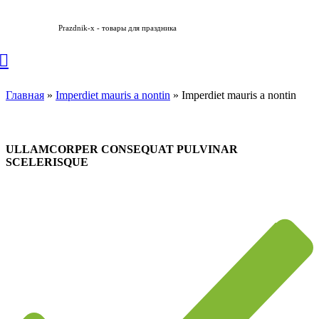
Prazdnik-x - товары для праздника
Imperdiet mauris a nontin
Главная
»
Imperdiet mauris a nontin
»
Imperdiet mauris a nontin
ULLAMCORPER CONSEQUAT PULVINAR
SCELERISQUE