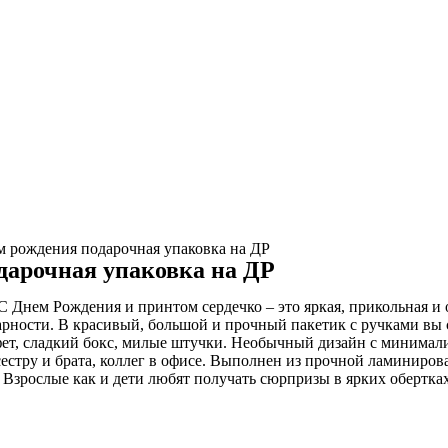
 рождения подарочная упаковка на ДР
дарочная упаковка на ДР
нем Рождения и принтом сердечко – это яркая, прикольная и о
дарности. В красивый, большой и прочный пакетик с ручками вы
фет, сладкий бокс, милые штучки. Необычный дизайн с минимал
 сестру и брата, коллег в офисе. Выполнен из прочной ламиниро
 Взрослые как и дети любят получать сюрпризы в ярких обертках