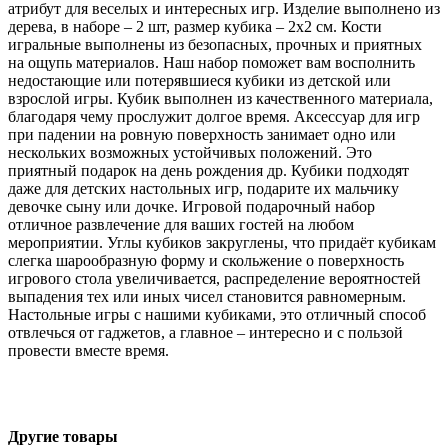
атрибут для веселых и интересных игр. Изделие выполнено из
дерева, в наборе – 2 шт, размер кубика – 2х2 см. Кости
игральные выполнены из безопасных, прочных и приятных
на ощупь материалов. Наш набор поможет вам восполнить
недостающие или потерявшиеся кубики из детской или
взрослой игры. Кубик выполнен из качественного материала,
благодаря чему прослужит долгое время. Аксессуар для игр
при падении на ровную поверхность занимает одно или
нескольких возможных устойчивых положений. Это
приятный подарок на день рождения др. Кубики подходят
даже для детских настольных игр, подарите их мальчику
девочке сыну или дочке. Игровой подарочный набор
отличное развлечение для ваших гостей на любом
мероприятии. Углы кубиков закруглены, что придаёт кубикам
слегка шарообразную форму и скольжение о поверхность
игрового стола увеличивается, распределение вероятностей
выпадения тех или иных чисел становится равномерным.
Настольные игры с нашими кубиками, это отличный способ
отвлечься от гаджетов, а главное – интересно и с пользой
провести вместе время.
Другие товары