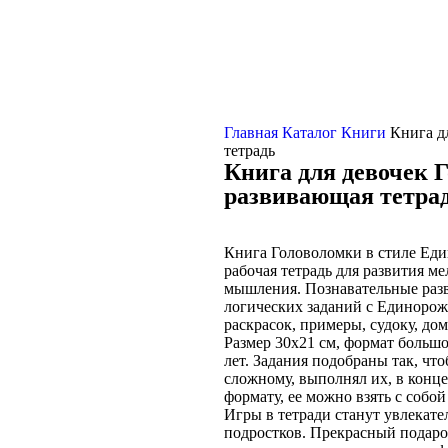
Главная
Каталог
Книги
Книга д
тетрадь
Книга для девочек 
развивающая тетра
Книга Головоломки в стиле Един
рабочая тетрадь для развития м
мышления. Познавательные разв
логических заданий с Единорожк
раскрасок, примеры, судоку, дом
Размер 30х21 см, формат большо
лет. Задания подобраны так, чт
сложному, выполнял их, в конц
формату, ее можно взять с собой
Игры в тетради станут увлекат
подростков. Прекрасный подарок