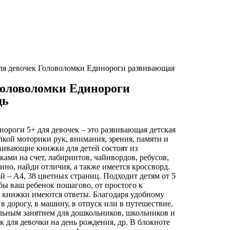
ля девочек Головоломки Единороги развивающая
Головоломки Единороги
дь
ороги 5+ для девочек – это развивающая детская
елкой моторики рук, внимания, зрения, памяти и
ивающие книжки для детей состоят из
ами на счет, лабиринтов, чайнвордов, ребусов,
ино, найди отличия, а также имеется кроссворд.
й – А4, 38 цветных страниц. Подходит детям от 5
обы ваш ребенок пошагово, от простого к
е книжки имеются ответы. Благодаря удобному
 в дорогу, в машину, в отпуск или в путешествие.
ельным занятием для дошкольников, школьников и
 для девочки на день рождения, др. В блокноте