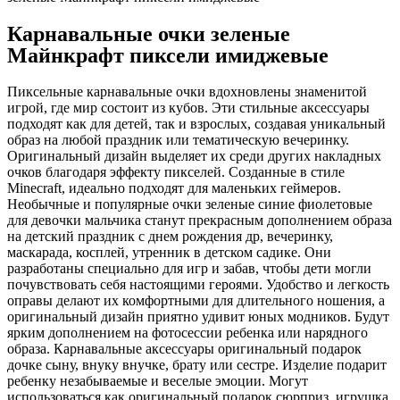
Карнавальные очки зеленые
Майнкрафт пиксели имиджевые
Пиксельные карнавальные очки вдохновлены знаменитой
игрой, где мир состоит из кубов. Эти стильные аксессуары
подходят как для детей, так и взрослых, создавая уникальный
образ на любой праздник или тематическую вечеринку.
Оригинальный дизайн выделяет их среди других накладных
очков благодаря эффекту пикселей. Созданные в стиле
Minecraft, идеально подходят для маленьких геймеров.
Необычные и популярные очки зеленые синие фиолетовые
для девочки мальчика станут прекрасным дополнением образа
на детский праздник с днем рождения др, вечеринку,
маскарада, косплей, утренник в детском садике. Они
разработаны специально для игр и забав, чтобы дети могли
почувствовать себя настоящими героями. Удобство и легкость
оправы делают их комфортными для длительного ношения, а
оригинальный дизайн приятно удивит юных модников. Будут
ярким дополнением на фотосессии ребенка или нарядного
образа. Карнавальные аксессуары оригинальный подарок
дочке сыну, внуку внучке, брату или сестре. Изделие подарит
ребенку незабываемые и веселые эмоции. Могут
использоваться как оригинальный подарок сюрприз, игрушка