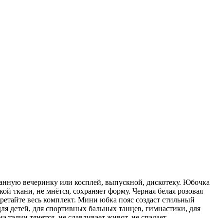
ванную вечеринку или косплей, выпускной, дискотеку. Юбочка
кой ткани, не мнётся, сохраняет форму. Черная белая розовая
ретайте весь комплект. Мини юбка пояс создаст стильный
ля детей, для спортивных бальных танцев, гимнастики, для
а талии тянется, не сдавливает живот, не спадает.