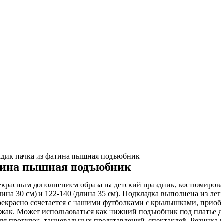
адик пачка из фатина пышная подъюбник
атина пышная подъюбник
прекрасным дополнением образа на детский праздник, костюмиро
ина 30 см) и 122-140 (длина 35 см). Подкладка выполнена из лег
прекрасно сочетается с нашими футболками с крылышками, приоб
джак. Может использоваться как нижний подъюбник под платье д
ля прогулок, танцевальных представлений, спектаклей. Резинка н