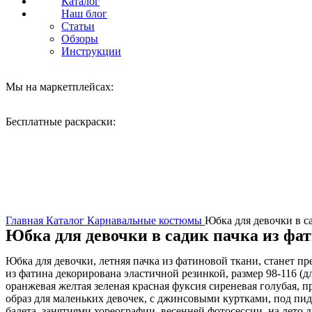
Каталог
Наш блог
Статьи
Обзоры
Инструкции
Мы на маркетплейсах:
Бесплатные раскраски:
Нажмите, чтобы увеличить
Главная
Каталог
Карнавальные костюмы
Юбка для девочки в с
Юбка для девочки в садик пачка из ф
Юбка для девочки, летняя пачка из фатиновой ткани, станет 
из фатина декорирована эластичной резинкой, размер 98-116 (дл
оранжевая желтая зеленая красная фуксия сиреневая голубая, 
образ для маленьких девочек, с джинсовыми куртками, под пи
балета, занятиями хореографии, весенней фотосессии, на лето д