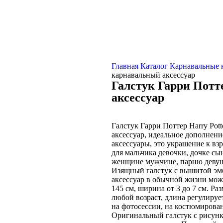
Главная
Каталог
Карнавальные
карнавальный аксессуар
Галстук Гарри Потт
аксессуар
Галстук Гарри Поттер Harry Pot
аксессуар, идеальное дополнен
аксессуары, это украшение к вз
для мальчика девочки, дочке сын
женщине мужчине, парню девушк
Изящный галстук с вышитой эмбл
аксессуар в обычной жизни мож
145 см, ширина от 3 до 7 см. Р
любой возраст, длина регулируе
на фотосессии, на костюмирован
Оригинальный галстук с рисунк