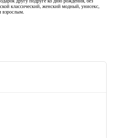
одарок другу подруге ко дню рождения, без
жской классический, женский модный, унисекс,
и взрослым.