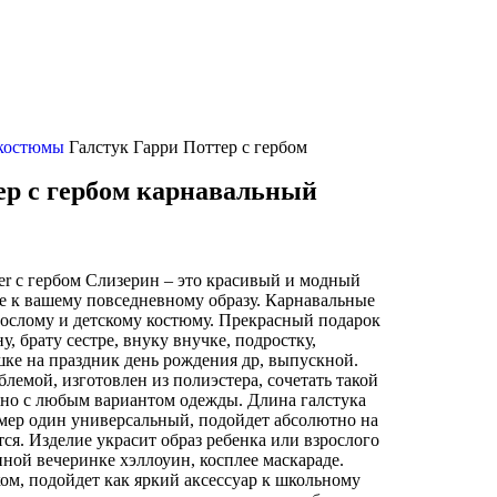
 костюмы
Галстук Гарри Поттер с гербом
ер с гербом карнавальный
ter с гербом Слизерин – это красивый и модный
ие к вашему повседневному образу. Карнавальные
рослому и детскому костюму. Прекрасный подарок
у, брату сестре, внуку внучке, подростку,
е на праздник день рождения др, выпускной.
емой, изготовлен из полиэстера, сочетать такой
но с любым вариантом одежды. Длина галстука
азмер один универсальный, подойдет абсолютно на
тся. Изделие украсит образ ребенка или взрослого
ной вечеринке хэллоуин, косплее маскараде.
ом, подойдет как яркий аксессуар к школьному