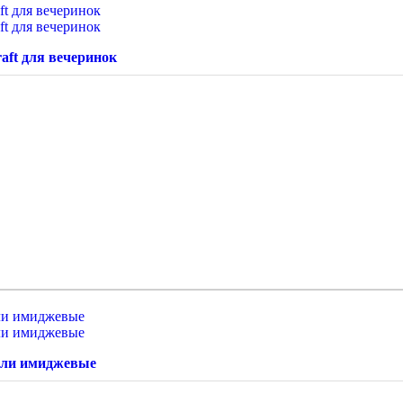
aft для вечеринок
ели имиджевые