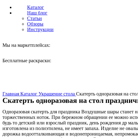
Каталог
Наш блог
Статьи
Обзоры
Инструкции
Мы на маркетплейсах:
Бесплатные раскраски:
Нажмите, чтобы увеличить
Главная
Каталог
Украшение стола
Скатерть одноразовая на ст
Скатерть одноразовая на стол праздн
Одноразовая скатерть для праздника Воздушные шары станет 
торжественных ноток. При бережном обращении ее можно испо
будь то детский или взрослый праздник, день рождения др маль
изготовлена из полиэтилена, не имеет запаха. Изделие не оваль
дорожка водоотталкивающая и водонепроницаемая, непромокаем