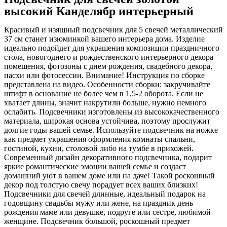
высокий Канделябр интерьерный
Красивый и изящный подсвечник для 5 свечей металлический
37 см станет изюминкой вашего интерьера дома. Изделие
идеально подойдет для украшения композиции праздничного
стола, новогоднего и рождественского интерьерного декора
помещения, фотозоны с днем рождения, свадебного декора,
пасхи или фотосессии. Внимание! Инструкция по сборке
представлена на видео. Особенности сборки: закручивайте
штифт в основание не более чем в 1,5-2 оборота. Если не
хватает длины, значит накрутили больше, нужно немного
ослабить. Подсвечники изготовлены из высококачественного
материала, широкая основа устойчива, поэтому прослужит
долгие годы вашей семье. Используйте подсвечник на ножке
как предмет украшения оформления комнаты спальни,
гостиной, кухни, столовой либо на тумбе в прихожей.
Современный дизайн декоративного подсвечника, подарит
яркие романтические эмоции вашей семье и создаст
домашний уют в вашем доме или на даче! Такой роскошный
декор под толстую свечу порадует всех ваших близких!
Подсвечники для свечей длинные, идеальный подарок на
годовщину свадьбы мужу или жене, на праздник день
рождения маме или девушке, подруге или сестре, любимой
женщине. Подсвечник большой, роскошный предмет