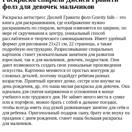
фолз для девочек мальчиков
Раскраска антистресс Дисней Гравити фолз Gravity falls – это
книга для раскрашивания, где изображение нужно
раскрашивать по спирали, которая изменяется по ширине, по
мере её скручивания к центру, уникальный способ
расслабления и творческого самовыражения. Имеет удобный
формат для рисования 21х21 см, 22 страницы, а также
подробную инструкцию. Разрисовывание спиральных
картинок станет увлекательным занятием для развития
взрослым, так и для мальчиков, девочек, подростков. Они
дают возможность создать свои уникальные произведения
искусства. Картинки меняются от простых контуров до
сложных деталей, поэтому подойдут ребятам разных
возрастов. Приятный презент дочке, сестре или внучке на
день рождения, др, это наша милая раскраска для девочек. Она
идеальна для снятия напряжения и успокоения в конце
учебного или трудового дня. Не займет много места в сумке
или в портфеле, можно брать с собой в дальние поездки,
чтобы всегда иметь под рукой развивающее занятие для себя и
для ребенка. Оригинальный подарок сыну, брату или внуку на
праздник с днем рождения, станет наша большая раскраска
для мальчиков.