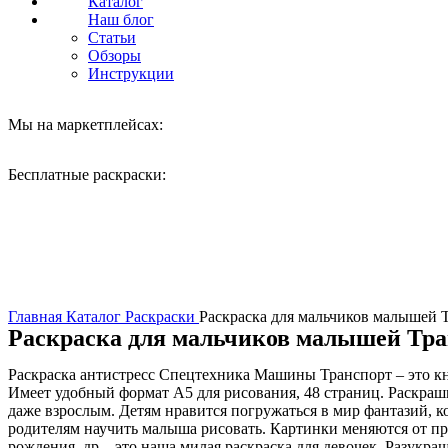
Каталог
Наш блог
Статьи
Обзоры
Инструкции
Мы на маркетплейсах:
Бесплатные раскраски:
Нажмите, чтобы увеличить
Главная
Каталог
Раскраски
Раскраска для мальчиков малышей
Раскраска для мальчиков малышей Тр
Раскраска антистресс Спецтехника Машины Транспорт – это кн
Имеет удобный формат А5 для рисования, 48 страниц. Раскраши
даже взрослым. Детям нравится погружаться в мир фантазий, 
родителям научить малыша рисовать. Картинки меняются от пр
рождения, др – это наша милая раскраска для девочек. Разукраш