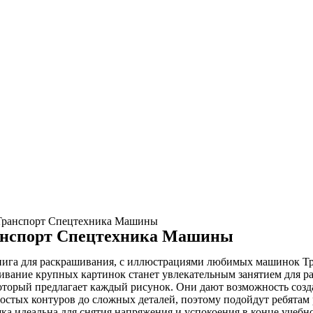
 Транспорт Спецтехника Машины
анспорт Спецтехника Машины
ига для раскрашивания, с иллюстрациями любимых машинок Трак
вание крупных картинок станет увлекательным занятием для раз
который предлагает каждый рисунок. Они дают возможность созд
остых контуров до сложных деталей, поэтому подойдут ребятам р
ка идеальна для снятия напряжения и успокоения в конце учебног