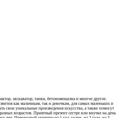
тор, экскаватор, танки, бетономешалка и многое другое.
вития как мальчикам, так и девочкам, для самых маленьких и
ать свои уникальные произведения искусства, а также помогут
азных возрастов. Приятный презент сестре или внучке на день
о дня. Прекрасный сюрприз на 1 год, годик, на 2 года, на 3