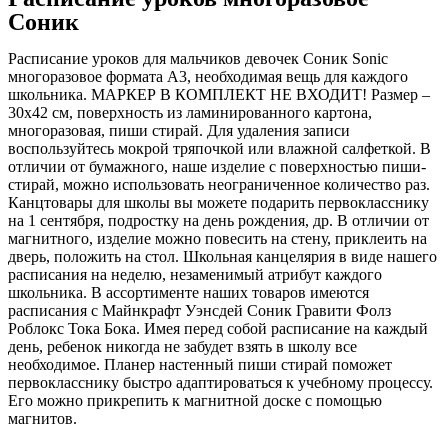
Соник
Расписание уроков для мальчиков девочек Соник Sonic
многоразовое формата А3, необходимая вещь для каждого
школьника. МАРКЕР В КОМПЛЕКТ НЕ ВХОДИТ! Размер –
30х42 см, поверхность из ламинированного картона,
многоразовая, пиши стирай. Для удаления записи
воспользуйтесь мокрой тряпочкой или влажной салфеткой. В
отличии от бумажного, наше изделие с поверхностью пиши-
стирай, можно использовать неограниченное количество раз.
Канцтовары для школы вы можете подарить первокласснику
на 1 сентября, подростку на день рождения, др. В отличии от
магнитного, изделие можно повесить на стену, приклеить на
дверь, положить на стол. Школьная канцелярия в виде нашего
расписания на неделю, незаменимый атрибут каждого
школьника. В ассортименте наших товаров имеются
расписания с Майнкрафт Уэнсдей Соник Гравити Фолз
Роблокс Тока Бока. Имея перед собой расписание на каждый
день, ребенок никогда не забудет взять в школу все
необходимое. Планер настенный пиши стирай поможет
первокласснику быстро адаптироваться к учебному процессу.
Его можно прикрепить к магнитной доске с помощью
магнитов.