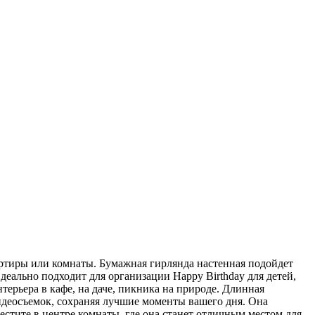
артиры или комнаты. Бумажная гирлянда настенная подойдет
деально подходит для организации Happy Birthday для детей,
терьера в кафе, на даче, пикника на природе. Длинная
видеосъемок, сохраняя лучшие моменты вашего дня. Она
естите в центре комнаты, где она станет отличным местом для