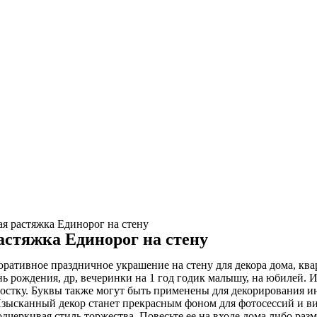
я растяжка Единорог на стену
астяжка Единорог на стену
оративное праздничное украшение на стену для декора дома, кв
ь рождения, др, вечеринки на 1 год годик малышу, на юбилей. И
ростку. Буквы также могут быть применены для декорирования ин
. Изысканный декор станет прекрасным фоном для фотосессий и 
черкивая стиль торжества. Повесьте ее на входе дома либо разм