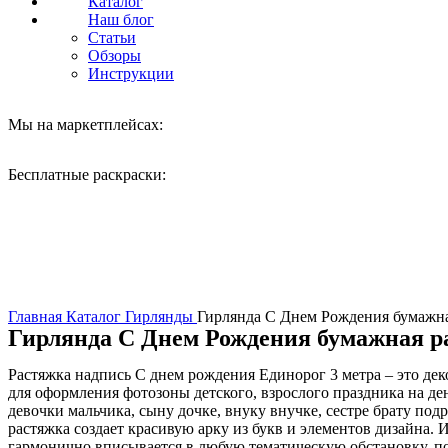
Каталог
Наш блог
Статьи
Обзоры
Инструкции
Мы на маркетплейсах:
Бесплатные раскраски:
Нажмите, чтобы увеличить
Главная
Каталог
Гирлянды
Гирлянда С Днем Рождения бумажна
Гирлянда С Днем Рождения бумажная р
Растяжка надпись С днем рождения Единорог 3 метра – это дек
для оформления фотозоны детского, взрослого праздника на ден
девочки мальчика, сыну дочке, внуку внучке, сестре брату под
растяжка создает красивую арку из букв и элементов дизайна
гармонично вписывается в любую тематическую обстановку, под