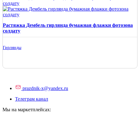
Растяжка Дембель гирлянда бумажная флажки фотозона
солдату
Гирлянды
prazdnik-x@yandex.ru
Телеграм канал
Мы на маркетплейсах: