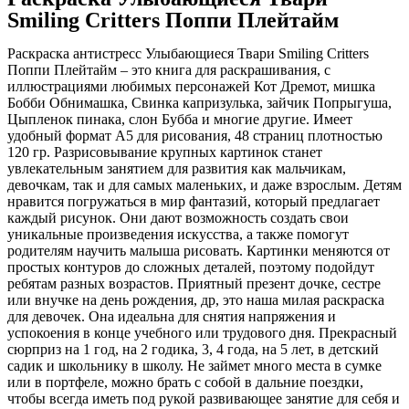
Smiling Critters Поппи Плейтайм
Раскраска антистресс Улыбающиеся Твари Smiling Critters
Поппи Плейтайм – это книга для раскрашивания, с
иллюстрациями любимых персонажей Кот Дремот, мишка
Бобби Обнимашка, Свинка капризулька, зайчик Попрыгуша,
Цыпленок пинака, слон Бубба и многие другие. Имеет
удобный формат А5 для рисования, 48 страниц плотностью
120 гр. Разрисовывание крупных картинок станет
увлекательным занятием для развития как мальчикам,
девочкам, так и для самых маленьких, и даже взрослым. Детям
нравится погружаться в мир фантазий, который предлагает
каждый рисунок. Они дают возможность создать свои
уникальные произведения искусства, а также помогут
родителям научить малыша рисовать. Картинки меняются от
простых контуров до сложных деталей, поэтому подойдут
ребятам разных возрастов. Приятный презент дочке, сестре
или внучке на день рождения, др, это наша милая раскраска
для девочек. Она идеальна для снятия напряжения и
успокоения в конце учебного или трудового дня. Прекрасный
сюрприз на 1 год, на 2 годика, 3, 4 года, на 5 лет, в детский
садик и школьнику в школу. Не займет много места в сумке
или в портфеле, можно брать с собой в дальние поездки,
чтобы всегда иметь под рукой развивающее занятие для себя и