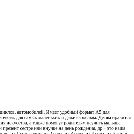
циклов, автомобилей. Имеет удобный формат А5 для
евочкам, для самых маленьких и даже взрослым. Детям нравится
ия искусства, а также помогут родителям научить малыша
презент сестре или внучке на день рождения, др – это наша
на 1 год, годик, на 2 года, на 3 года, на 4 года, на 5 лет, в