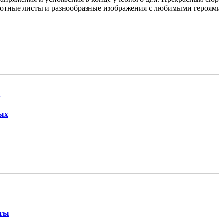
лотные листы и разнообразные изображения с любимыми героями
лых
еты