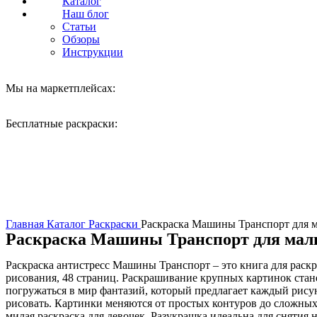
Каталог
Наш блог
Статьи
Обзоры
Инструкции
Мы на маркетплейсах:
Бесплатные раскраски:
Нажмите, чтобы увеличить
Главная
Каталог
Раскраски
Раскраска Машины Транспорт для 
Раскраска Машины Транспорт для мал
Раскраска антистресс Машины Транспорт – это книга для рас
рисования, 48 страниц. Раскрашивание крупных картинок стане
погружаться в мир фантазий, который предлагает каждый рису
рисовать. Картинки меняются от простых контуров до сложных 
милая раскраска для девочек. Разукрашка идеальна для снятия на