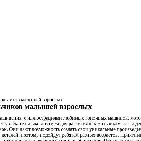
мальчиков малышей взрослых
ьчиков малышей взрослых
крашивания, с иллюстрациями любимых гоночных машинок, мото
т увлекательным занятием для развития как мальчикам, так и д
нок. Они дают возможность создать свои уникальные произведен
деталей, поэтому подойдут ребятам разных возрастов. Приятный 
пряжения и успокоения в конце учебного дня. Прекрасный сюрприз 